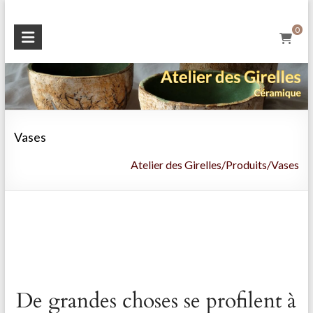
Skip
to
Atelier
0
content
des
Girelles
Créations
Céramiques
Vases
Atelier des Girelles
/
Produits
/
Vases
De grandes choses se profilent à